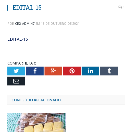
EDITAL-15
0
POR
CR2-ADMIN7
EM
13 DE OUTUBRO DE 2021
EDITAL-15
COMPARTILHAR:
Twitter
Facebook
Google+
Pinterest
LinkedIn
Tumblr
Email
CONTEÚDO RELACIONADO