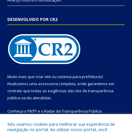
Avanço histórico na Educação!
DESENVOLVIDO POR CR2
Muito mais que
criar site
ou
sistema para prefeituras
!
Realizamos uma
assessoria
completa, onde garantimos em
contrato que todas as exigências das
leis de transparência
pública
serão atendidas.
Conheça o
PNTP
e o
Radar da Transparência Pública
Nós usamos cookies para melhorar sua experiência de
navegação no portal. Ao utilizar nosso portal, você