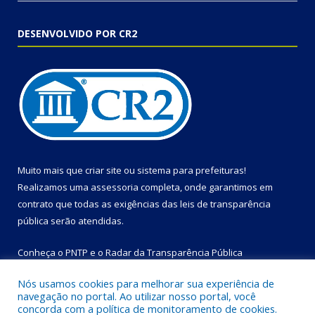
DESENVOLVIDO POR CR2
Muito mais que
criar site
ou
sistema para prefeituras
!
Realizamos uma
assessoria
completa, onde garantimos em
contrato que todas as exigências das
leis de transparência
pública
serão atendidas.
Conheça o
PNTP
e o
Radar da Transparência Pública
Nós usamos cookies para melhorar sua experiência de
navegação no portal. Ao utilizar nosso portal, você
concorda com a política de monitoramento de cookies.