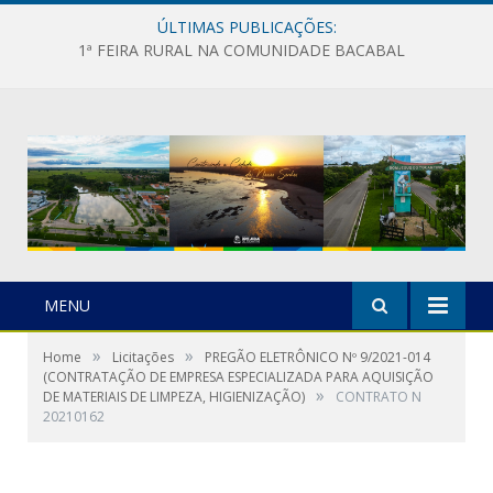
ÚLTIMAS PUBLICAÇÕES:
1ª FEIRA RURAL NA COMUNIDADE BACABAL
MENU
»
»
Home
Licitações
PREGÃO ELETRÔNICO Nº 9/2021-014
(CONTRATAÇÃO DE EMPRESA ESPECIALIZADA PARA AQUISIÇÃO
»
DE MATERIAIS DE LIMPEZA, HIGIENIZAÇÃO)
CONTRATO N
20210162