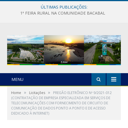
ÚLTIMAS PUBLICAÇÕES:
1ª FEIRA RURAL NA COMUNIDADE BACABAL
MENU
»
»
Home
Licitações
PREGÃO ELETRÔNICO Nº 9/2021-012
(CONTRATAÇÃO DE EMPRESA ESPECIALIZADA EM SERVIÇOS DE
TELECOMUNICAÇÕES COM FORNECIMENTO DE CIRCUITO DE
COMUNICAÇÃO DE DADOS PONTO A PONTO E DE ACESSO
DEDICADO À INTERNET)