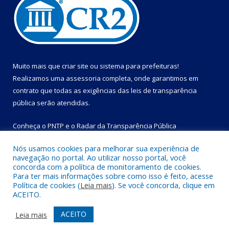
Muito mais que
criar site
ou
sistema para prefeituras
!
Realizamos uma
assessoria
completa, onde garantimos em
contrato que todas as exigências das
leis de transparência
pública
serão atendidas.
Conheça o
PNTP
e o
Radar da Transparência Pública
Nós usamos cookies para melhorar sua experiência de
navegação no portal. Ao utilizar nosso portal, você
concorda com a política de monitoramento de cookies.
Para ter mais informações sobre como isso é feito, acesse
Todos os direitos reservados a Prefeitura Municipal de Bom
Política de cookies (
Leia mais
). Se você concorda, clique em
Jesus do Tocantins.
ACEITO.
Mapa do Site
Acessar Área Administrativa
ACEITO
Leia mais
Acessar Webmail