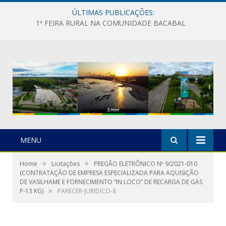
ÚLTIMAS PUBLICAÇÕES:
1ª FEIRA RURAL NA COMUNIDADE BACABAL
MENU
»
»
Home
Licitações
PREGÃO ELETRÔNICO Nº 9/2021-010
(CONTRATAÇÃO DE EMPRESA ESPECIALIZADA PARA AQUISIÇÃO
DE VASILHAME E FORNECIMENTO “IN LOCO” DE RECARGA DE GÁS
»
P-13 KG)
PARECER-JURIDICO-8