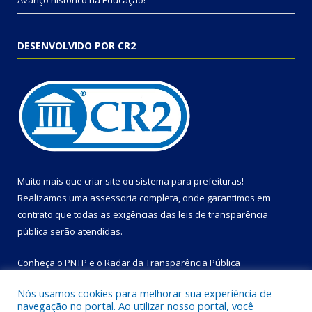
Avanço histórico na Educação!
DESENVOLVIDO POR CR2
Muito mais que
criar site
ou
sistema para prefeituras
!
Realizamos uma
assessoria
completa, onde garantimos em
contrato que todas as exigências das
leis de transparência
pública
serão atendidas.
Conheça o
PNTP
e o
Radar da Transparência Pública
Nós usamos cookies para melhorar sua experiência de
navegação no portal. Ao utilizar nosso portal, você