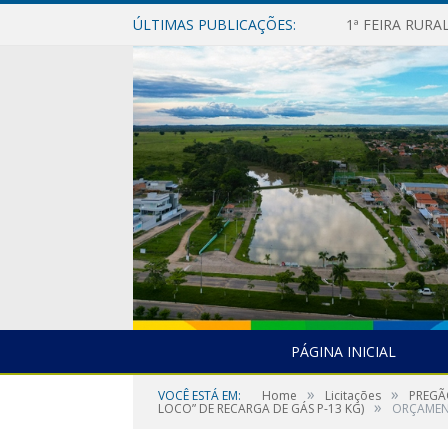
ÚLTIMAS PUBLICAÇÕES:
1ª FEIRA RUR
PÁGINA INICIAL
»
»
VOCÊ ESTÁ EM:
Home
Licitações
PREGÃ
»
LOCO” DE RECARGA DE GÁS P-13 KG)
ORÇAMEN