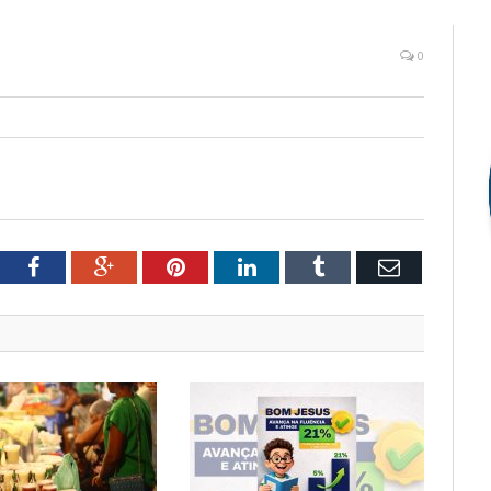
0
tter
Facebook
Google+
Pinterest
LinkedIn
Tumblr
Email