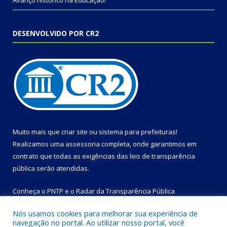
Avanço histórico na Educação!
DESENVOLVIDO POR CR2
Muito mais que
criar site
ou
sistema para prefeituras
!
Realizamos uma
assessoria
completa, onde garantimos em
contrato que todas as exigências das
leis de transparência
pública
serão atendidas.
Conheça o
PNTP
e o
Radar da Transparência Pública
Nós usamos cookies para melhorar sua experiência de
navegação no portal. Ao utilizar nosso portal, você