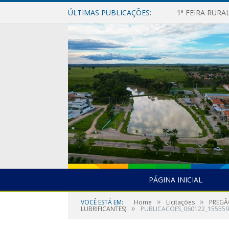
ÚLTIMAS PUBLICAÇÕES:
1ª FEIRA RUR
PÁGINA INICIAL
»
»
VOCÊ ESTÁ EM:
Home
Licitações
PREGÃ
»
LUBRIFICANTES)
PUBLICACOES_060122_155559 