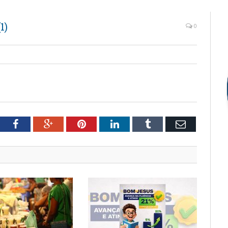
1)
0
tter
Facebook
Google+
Pinterest
LinkedIn
Tumblr
Email