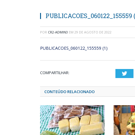
PUBLICACOES_060122_155559 (
POR
CR2-ADMIN3
EM
29 DE AGOSTO DE 2022
PUBLICACOES_060122_155559 (1)
COMPARTILHAR:
Twi
CONTEÚDO RELACIONADO