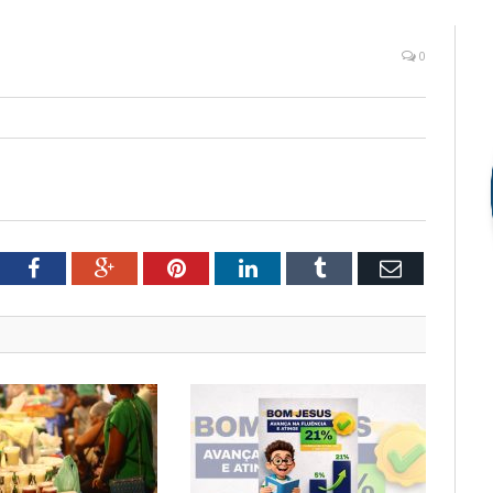
0
tter
Facebook
Google+
Pinterest
LinkedIn
Tumblr
Email