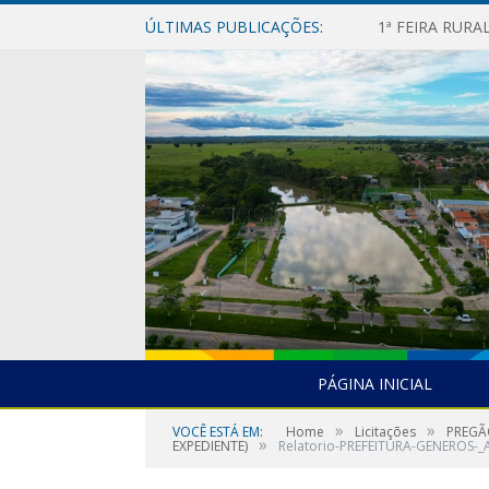
ÚLTIMAS PUBLICAÇÕES:
1ª FEIRA RUR
PÁGINA INICIAL
»
»
VOCÊ ESTÁ EM:
Home
Licitações
PREGÃ
»
EXPEDIENTE)
Relatorio-PREFEITURA-GENEROS-_