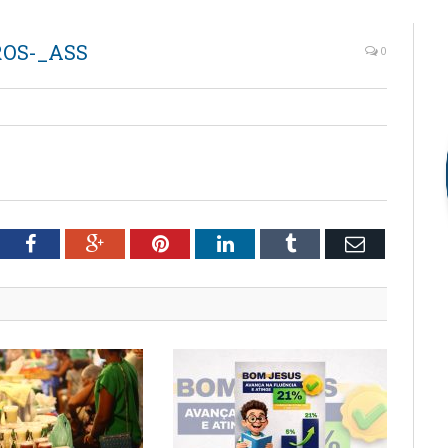
ROS-_ASS
0
tter
Facebook
Google+
Pinterest
LinkedIn
Tumblr
Email