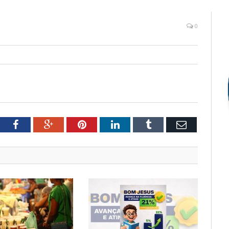
0
tter
Facebook
Google+
Pinterest
LinkedIn
Tumblr
Email