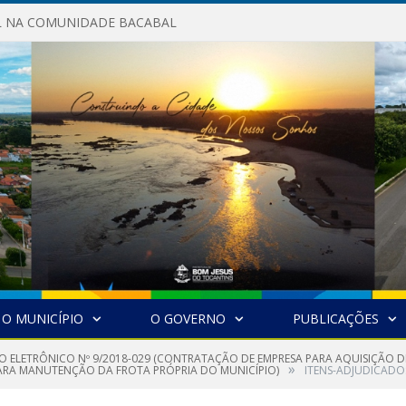
AL NA COMUNIDADE BACABAL
O MUNICÍPIO
O GOVERNO
PUBLICAÇÕES
O ELETRÔNICO Nº 9/2018-029 (CONTRATAÇÃO DE EMPRESA PARA AQUISIÇÃO D
»
RA MANUTENÇÃO DA FROTA PRÓPRIA DO MUNICÍPIO)
ITENS-ADJUDICADO