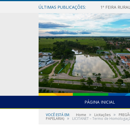
ÚLTIMAS PUBLICAÇÕES:
1ª FEIRA RUR
PÁGINA INICIAL
»
»
VOCÊ ESTÁ EM:
Home
Licitações
PREGÃ
»
PAPELARIA)
LICITANET – Termo de Homologaç