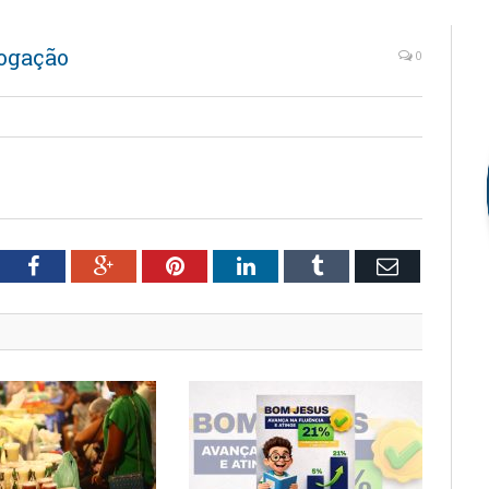
ogação
0
tter
Facebook
Google+
Pinterest
LinkedIn
Tumblr
Email