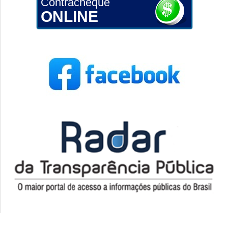
Contracheque
ONLINE