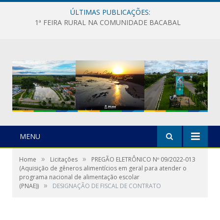
ÚLTIMAS PUBLICAÇÕES:
1ª FEIRA RURAL NA COMUNIDADE BACABAL
MENU
»
»
Home
Licitações
PREGÃO ELETRÔNICO Nº 09/2022-013
(Aquisição de gêneros alimentícios em geral para atender o
programa nacional de alimentação escolar
»
(PNAE))
DESIGNAÇÃO DE FISCAL DE CONTRATO