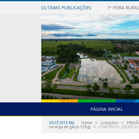
ÚLTIMAS PUBLICAÇÕES:
1ª FEIRA RUR
PÁGINA INICIAL
»
»
VOCÊ ESTÁ EM:
Home
Licitações
PREGÃO
»
recarga de gás p-13 kg)
CONTRATO_20220123