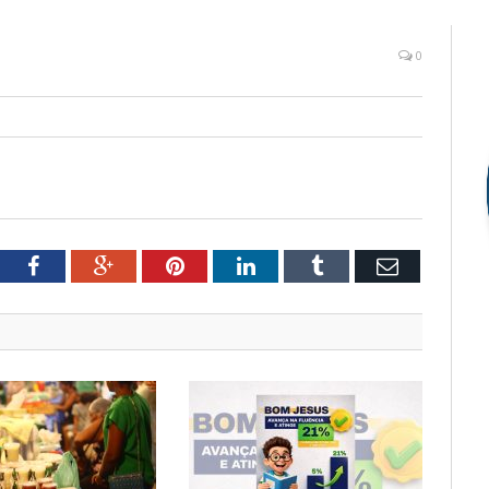
0
tter
Facebook
Google+
Pinterest
LinkedIn
Tumblr
Email