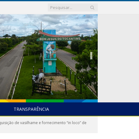
TRANSPARÊNCIA
sição de vasilhame e fornecimento “in loco” de