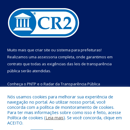
Muito mais que
criar site
ou
sistema para prefeituras
!
Realizamos uma
assessoria
completa, onde garantimos em
contrato que todas as exigências das
leis de transparência
pública
serão atendidas.
Conheça o
PNTP
e o
Radar da Transparência Pública
Nós usamos cookies para melhorar sua experiência de
navegação no portal. Ao utilizar nosso portal, você
concorda com a política de monitoramento de cookies.
Para ter mais informações sobre como isso é feito, acesse
Todos os direitos reservados a Prefeitura Municipal de Bom
Política de cookies (
Leia mais
). Se você concorda, clique em
Jesus do Tocantins.
ACEITO.