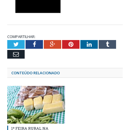
COMPARTILHAR:
Twitter
Facebook
Google+
Pinterest
LinkedIn
Tumblr
Email
CONTEÚDO RELACIONADO
1ª FEIRA RURAL NA