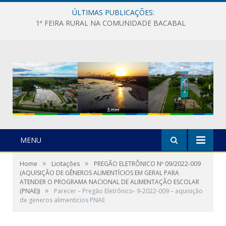
ÚLTIMAS PUBLICAÇÕES:
1ª FEIRA RURAL NA COMUNIDADE BACABAL
MENU
»
»
Home
Licitações
PREGÃO ELETRÔNICO Nº 09/2022-009
(AQUISIÇÃO DE GÊNEROS ALIMENTÍCIOS EM GERAL PARA
ATENDER O PROGRAMA NACIONAL DE ALIMENTAÇÃO ESCOLAR
»
(PNAE))
Parecer – Pregão Eletrônico- 9-2022-009 – aquisição
de generos alimenticios PNAE