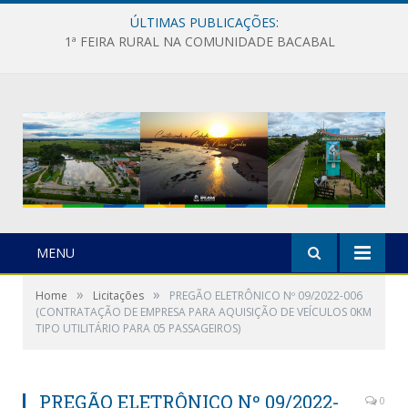
ÚLTIMAS PUBLICAÇÕES:
1ª FEIRA RURAL NA COMUNIDADE BACABAL
MENU
»
»
Home
Licitações
PREGÃO ELETRÔNICO Nº 09/2022-006
(CONTRATAÇÃO DE EMPRESA PARA AQUISIÇÃO DE VEÍCULOS 0KM
TIPO UTILITÁRIO PARA 05 PASSAGEIROS)
PREGÃO ELETRÔNICO Nº 09/2022-
0