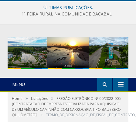
ÚLTIMAS PUBLICAÇÕES:
1ª FEIRA RURAL NA COMUNIDADE BACABAL
MENU
»
»
Home
Licitações
PREGÃO ELETRÔNICO Nº 09/2022-005
(CONTRATAÇÃO DE EMPRESA ESPECIALIZADA PARA AQUISIÇÃO
DE UM VEÍCULO CAMINHÃO COM CARROCERIA TIPO BAÚ (ZERO
»
QUILÔMETRO))
TERMO_DE_DESIGNAÇÃO_DE_FISCAL_DE_CONTRATO