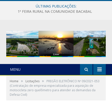
ÚLTIMAS PUBLICAÇÕES:
1ª FEIRA RURAL NA COMUNIDADE BACABAL
MENU
»
»
Home
Licitações
PREGÃO ELETRÔNICO Nº 09/2021-053
(Contratação de empresa especializada para aquisição de
motocicleta zero quelômetro para atender as demandas da
Defesa Civil)