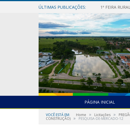
ÚLTIMAS PUBLICAÇÕES:
1ª FEIRA RUR
PÁGINA INICIAL
»
»
VOCÊ ESTÁ EM:
Home
Licitações
PREGÃ
»
CONSTRUÇÃO)
PESQUISA-DE-MERCADO-12