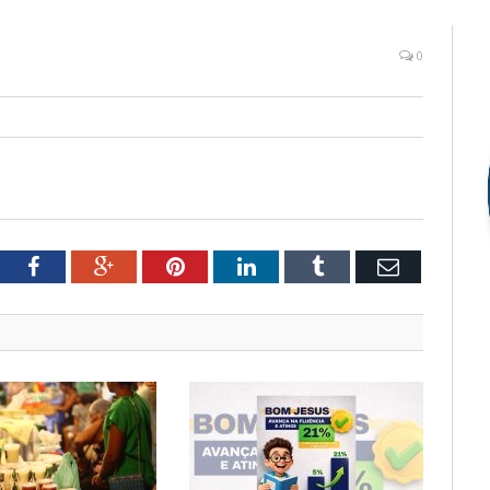
0
tter
Facebook
Google+
Pinterest
LinkedIn
Tumblr
Email