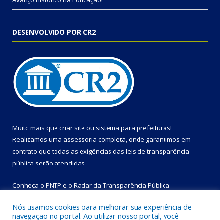
Avanço histórico na Educação!
DESENVOLVIDO POR CR2
Muito mais que
criar site
ou
sistema para prefeituras
!
Realizamos uma
assessoria
completa, onde garantimos em
contrato que todas as exigências das
leis de transparência
pública
serão atendidas.
Conheça o
PNTP
e o
Radar da Transparência Pública
Nós usamos cookies para melhorar sua experiência de
navegação no portal. Ao utilizar nosso portal, você