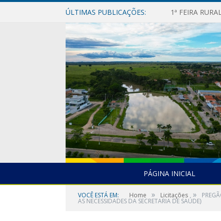
ÚLTIMAS PUBLICAÇÕES:
1ª FEIRA RUR
PÁGINA INICIAL
»
»
VOCÊ ESTÁ EM:
Home
Licitações
PREGÃ
AS NECESSIDADES DA SECRETARIA DE SAÚDE)