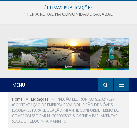
ÚLTIMAS PUBLICAÇÕES:
1ª FEIRA RURAL NA COMUNIDADE BACABAL
MENU
»
»
Home
Licitações
PREGÃO ELETRÔNICO 9/2021-027
(CONTRATAÇÃO DE EMPRESA PARA AQUISIÇÃO DE MÓVEIS
ESCOLARES PARA EDUCAÇÃO INFANTIL CONFORME TERMO DE
COMPROMISSO PAR Nº 202000532-6, EMENDA PARLAMENTAR
SENADOR ZEQUINHA MARINHO.)