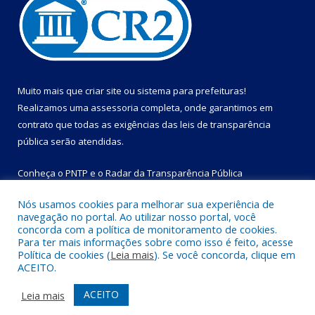
Muito mais que
criar site
ou
sistema para prefeituras
!
Realizamos uma
assessoria
completa, onde garantimos em
contrato que todas as exigências das
leis de transparência
pública
serão atendidas.
Conheça o
PNTP
e o
Radar da Transparência Pública
Nós usamos cookies para melhorar sua experiência de
navegação no portal. Ao utilizar nosso portal, você
concorda com a política de monitoramento de cookies.
Para ter mais informações sobre como isso é feito, acesse
Todos os direitos reservados a Prefeitura Municipal de Bom
Política de cookies (
Leia mais
). Se você concorda, clique em
Jesus do Tocantins.
ACEITO.
Mapa do Site
Acessar Área Administrativa
ACEITO
Leia mais
Acessar Webmail