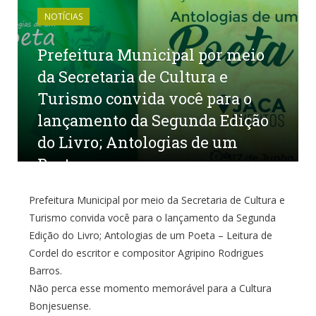
NOTÍCIAS
Prefeitura Municipal por meio
da Secretaria de Cultura e
Turismo convida você para o
lançamento da Segunda Edição
do Livro; Antologias de um
Poeta
por
CR2
em
14 DE JUNHO DE 2022
0 COMENTÁRIOS
Prefeitura Municipal por meio da Secretaria de Cultura e
Turismo convida você para o lançamento da Segunda
Edição do Livro; Antologias de um Poeta – Leitura de
Cordel do escritor e compositor Agripino Rodrigues
Barros.
Não perca esse momento memorável para a Cultura
Bonjesuense.