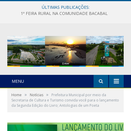
ÚLTIMAS PUBLICAÇÕES:
1ª FEIRA RURAL NA COMUNIDADE BACABAL
MENU
»
»
Home
Notícias
Prefeitura Municipal por meio da
Secretaria de Cultura e Turismo convida você para o lançamento
da Segunda Edição do Livro; Antologias de um Poeta