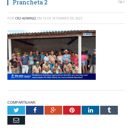
Prancheta 2
0
POR
CR2-ADMIN22
EM
16 DE SETEMBRO DE 2025
COMPARTILHAR:
Twitter
Facebook
Google+
Pinterest
LinkedIn
Tumblr
Email