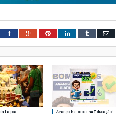
tter
Facebook
Google+
Pinterest
LinkedIn
Tumblr
Email
 da Lagoa
Avanço histórico na Educação!