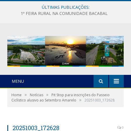
ÚLTIMAS PUBLICAÇÕES:
1ª FEIRA RURAL NA COMUNIDADE BACABAL
MENU
»
»
Home
Notícias
Pit Stop para inscrições do Passeio
»
Ciclístico alusivo ao Setembro Amarelo
20251003_172628
20251003_172628
0