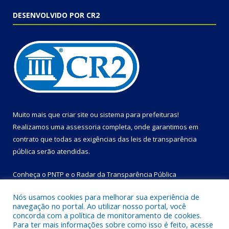
DESENVOLVIDO POR CR2
Muito mais que
criar site
ou
sistema para prefeituras
!
Realizamos uma
assessoria
completa, onde garantimos em
contrato que todas as exigências das
leis de transparência
pública
serão atendidas.
Conheça o
PNTP
e o
Radar da Transparência Pública
Nós usamos cookies para melhorar sua experiência de
navegação no portal. Ao utilizar nosso portal, você
concorda com a política de monitoramento de cookies.
Para ter mais informações sobre como isso é feito, acesse
Todos os direitos reservados a Prefeitura Municipal de Bom