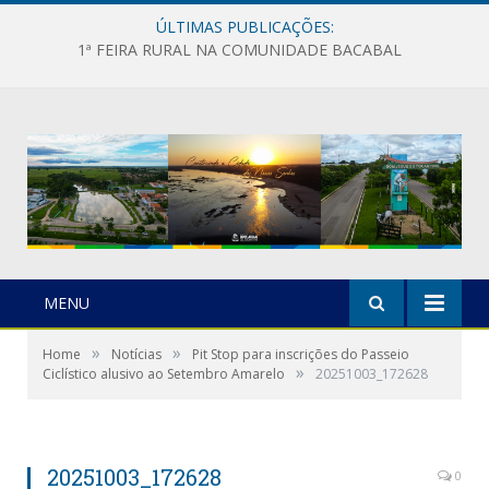
ÚLTIMAS PUBLICAÇÕES:
1ª FEIRA RURAL NA COMUNIDADE BACABAL
MENU
»
»
Home
Notícias
Pit Stop para inscrições do Passeio
»
Ciclístico alusivo ao Setembro Amarelo
20251003_172628
20251003_172628
0