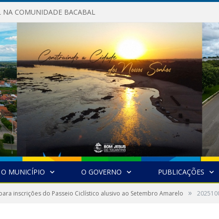
AL NA COMUNIDADE BACABAL
O MUNICÍPIO
O GOVERNO
PUBLICAÇÕES
»
 para inscrições do Passeio Ciclístico alusivo ao Setembro Amarelo
202510