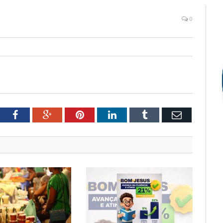
0
tter
Facebook
Google+
Pinterest
LinkedIn
Tumblr
Email