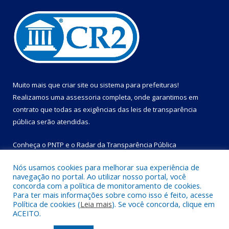
Muito mais que
criar site
ou
sistema para prefeituras
!
Realizamos uma
assessoria
completa, onde garantimos em
contrato que todas as exigências das
leis de transparência
pública
serão atendidas.
Conheça o
PNTP
e o
Radar da Transparência Pública
Nós usamos cookies para melhorar sua experiência de
navegação no portal. Ao utilizar nosso portal, você
concorda com a política de monitoramento de cookies.
Para ter mais informações sobre como isso é feito, acesse
Todos os direitos reservados a Prefeitura Municipal de Bom
Política de cookies (
Leia mais
). Se você concorda, clique em
Jesus do Tocantins.
ACEITO.