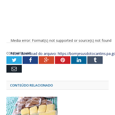
Media error: Format(s) not supported or source(s) not found
COMPARTILHAR:
Fazer download do arquivo: https://bomjesusdotocantins
Twitter
Facebook
Google+
Pinterest
LinkedIn
Tumblr
Email
00:00
CONTEÚDO RELACIONADO