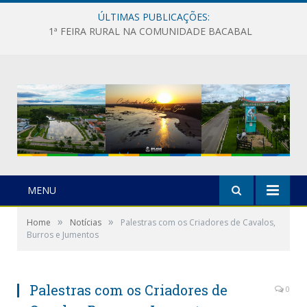
ÚLTIMAS PUBLICAÇÕES:
1ª FEIRA RURAL NA COMUNIDADE BACABAL
MENU
»
»
Home
Notícias
Palestras com os Criadores de Cavalos,
Burros e Jumentos
Palestras com os Criadores de
0