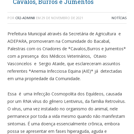
Cavalos, Burros e Jumentos
POR
CR2-ADMIN8
EM
29 DE NOVEMBRO DE 2021
NOTÍCIAS
Prefeitura Municipal através da Secretária de Agricultura e
ADEPARA, promoveram na Comunidade do Bacabal,
Palestras com os Criadores de *Cavalos,Burros e Jumentos*
com a presença dos Médicos Veterinários, Otavio
Vasconcelos e Sergio Ataide, que esclareceram assuntos
referentes *Anemia Infecciosa Equina (AIE)* já detectadas
em uma propriedade da Comunidade.
Essa é uma Infecção Cosmopolita dos Equídeos, causada
por um RNA vírus do gênero Lentivirus, da família Retrovírus.
O vírus, uma vez instalado no organismo do animal, nele
permanece por toda a vida mesmo quando não manifestam
sintomas. É uma doença essencialmente crônica, embora
possa se apresentar em fases hiperaguda, aguda e