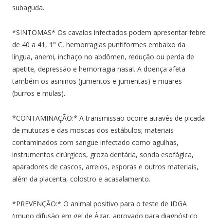
subaguda.
*SINTOMAS* Os cavalos infectados podem apresentar febre
de 40 a 41, 1° C, hemorragias puntiformes embaixo da
língua, anemi, inchaço no abdômen, redução ou perda de
apetite, depressão e hemorragia nasal. A doença afeta
também os asininos (jumentos e jumentas) e muares
(burros e mulas).
*CONTAMINAÇÃO:* A transmissão ocorre através de picada
de mutucas e das moscas dos estábulos; materiais
contaminados com sangue infectado como agulhas,
instrumentos cirúrgicos, groza dentária, sonda esofágica,
aparadores de cascos, arreios, esporas e outros materiais,
além da placenta, colostro e acasalamento.
*PREVENÇÃO:* O animal positivo para o teste de IDGA
(imuno difusão em gel de Ágar, aprovado para diagnóstico