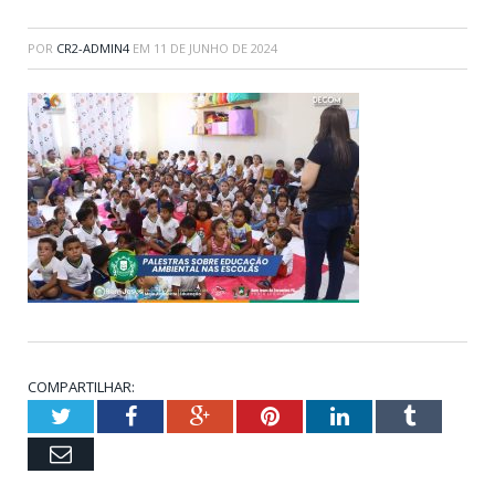
POR
CR2-ADMIN4
EM
11 DE JUNHO DE 2024
COMPARTILHAR:
Twitter
Facebook
Google+
Pinterest
LinkedIn
Tumblr
Email