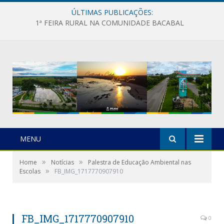
ÚLTIMAS PUBLICAÇÕES:
1ª FEIRA RURAL NA COMUNIDADE BACABAL
MENU
»
»
Home
Notícias
Palestra de Educação Ambiental nas
»
Escolas
FB_IMG_1717770907910
FB_IMG_1717770907910
0