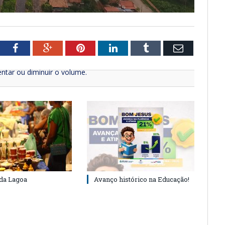
tter
Facebook
Google+
Pinterest
LinkedIn
Tumblr
Email
ntar ou diminuir o volume.
 da Lagoa
Avanço histórico na Educação!