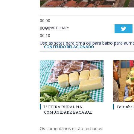
00:00
00:00
COMPARTILHAR:
Twi
00:10
Use as setas para cima ou para baixo para aume
CONTEÚDO RELACIONADO
1ª FEIRA RURAL NA
Feirinha
COMUNIDADE BACABAL
Os comentários estão fechados.