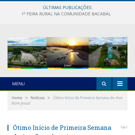
ÚLTIMAS PUBLICAÇÕES:
1ª FEIRA RURAL NA COMUNIDADE BACABAL
MENU
»
»
Home
Notícias
Ótimo Início de Primeira Semana do Ano
Bom Jesus!
Ótimo Início de Primeira Semana
0