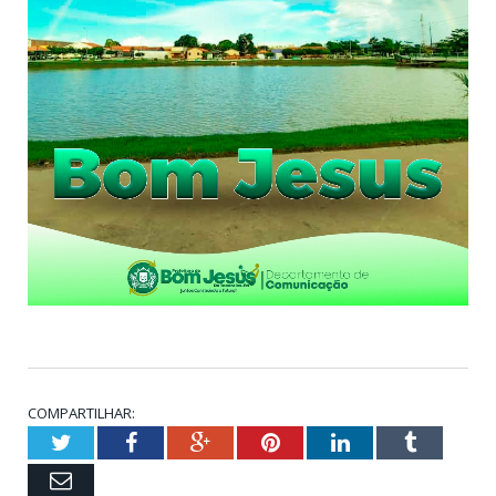
COMPARTILHAR:
Twitter
Facebook
Google+
Pinterest
LinkedIn
Tumblr
Email