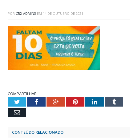
POR
CR2-ADMIN3
EM
14 DE OUTUBRO DE 2021
COMPARTILHAR:
Twitter
Facebook
Google+
Pinterest
LinkedIn
Tumblr
Email
CONTEÚDO RELACIONADO