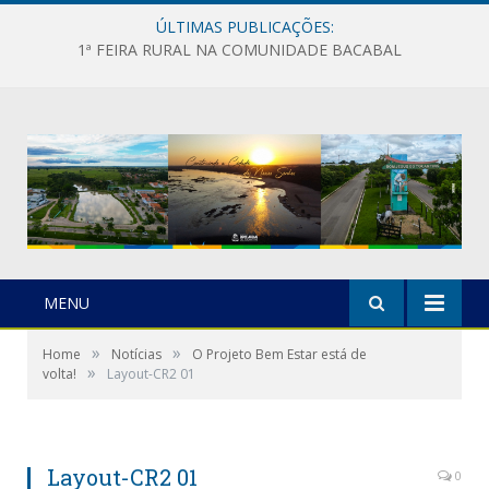
ÚLTIMAS PUBLICAÇÕES:
1ª FEIRA RURAL NA COMUNIDADE BACABAL
MENU
»
»
Home
Notícias
O Projeto Bem Estar está de
»
volta!
Layout-CR2 01
Layout-CR2 01
0