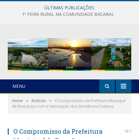
ÚLTIMAS PUBLICAÇÕES:
1ª FEIRA RURAL NA COMUNIDADE BACABAL
MENU
»
»
Home
Notícias
O Compromisso da Prefeitura Municipal
de Bom Jesus com a Valorização dos Servidores Continua
O Compromisso da Prefeitura
0