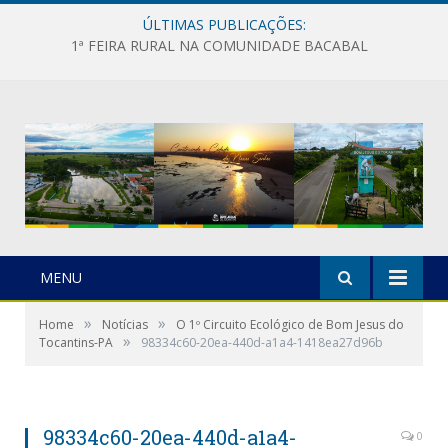
ÚLTIMAS PUBLICAÇÕES:
1ª FEIRA RURAL NA COMUNIDADE BACABAL
MENU
»
»
Home
Notícias
O 1º Circuito Ecológico de Bom Jesus do
»
Tocantins-PA
98334c60-20ea-440d-a1a4-1418ea27d96b
98334c60-20ea-440d-a1a4-
0