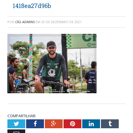
1418ea27d96b
POR
CR2-ADMIN5
EM
20 DE DEZEMBRO DE 2021
COMPARTILHAR:
Twitter
Facebook
Google+
Pinterest
LinkedIn
Tumblr