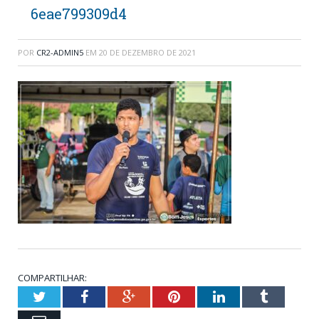
6eae799309d4
POR
CR2-ADMIN5
EM
20 DE DEZEMBRO DE 2021
COMPARTILHAR:
Twitter
Facebook
Google+
Pinterest
LinkedIn
Tumblr