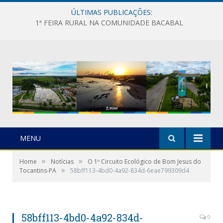
ÚLTIMAS PUBLICAÇÕES:
1ª FEIRA RURAL NA COMUNIDADE BACABAL
MENU
»
»
Home
Notícias
O 1º Circuito Ecológico de Bom Jesus do
»
Tocantins-PA
58bff113-4bd0-4a92-834d-6eae799309d4
58bff113-4bd0-4a92-834d-
0