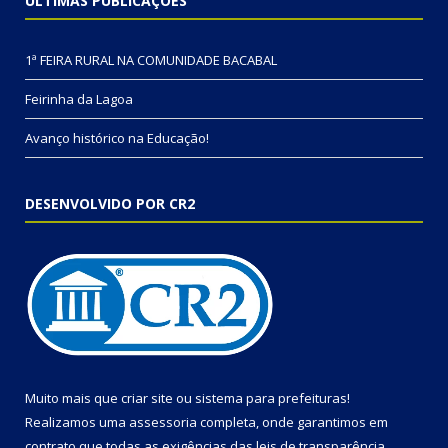
ÚLTIMAS PUBLICAÇÕES
1ª FEIRA RURAL NA COMUNIDADE BACABAL
Feirinha da Lagoa
Avanço histórico na Educação!
DESENVOLVIDO POR CR2
Muito mais que
criar site
ou
sistema para prefeituras
!
Realizamos uma
assessoria
completa, onde garantimos em
contrato que todas as exigências das
leis de transparência