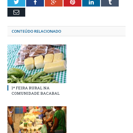
Twitter
Facebook
Google+
Pinterest
LinkedIn
Tumblr
Email
CONTEÚDO RELACIONADO
1ª FEIRA RURAL NA
COMUNIDADE BACABAL