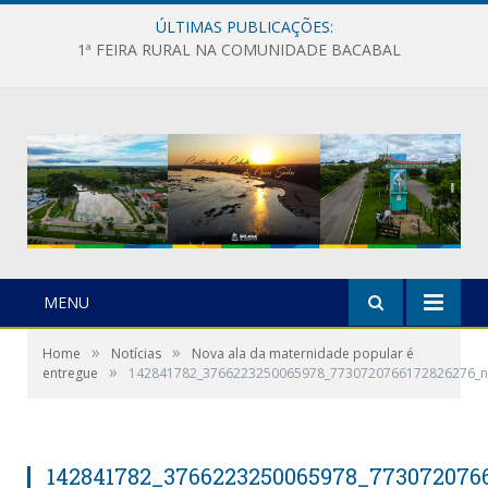
ÚLTIMAS PUBLICAÇÕES:
1ª FEIRA RURAL NA COMUNIDADE BACABAL
MENU
»
»
Home
Notícias
Nova ala da maternidade popular é
»
entregue
142841782_3766223250065978_7730720766172826276_n
142841782_3766223250065978_773072076