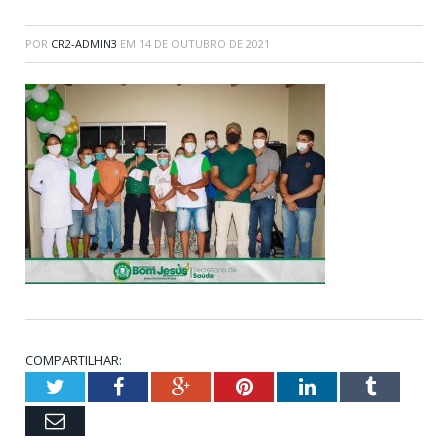
POR
CR2-ADMIN3
EM
14 DE OUTUBRO DE 2021
COMPARTILHAR:
Twitter
Facebook
Google+
Pinterest
LinkedIn
Tumblr
Email