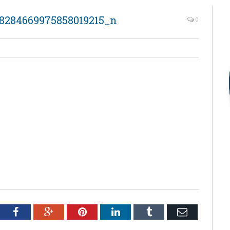
8284669975858019215_n
0
tter
Facebook
Google+
Pinterest
LinkedIn
Tumblr
Email