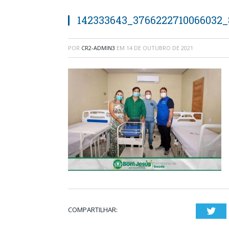
142333643_3766222710066032_
POR
CR2-ADMIN3
EM
14 DE OUTUBRO DE 2021
COMPARTILHAR:
Twi