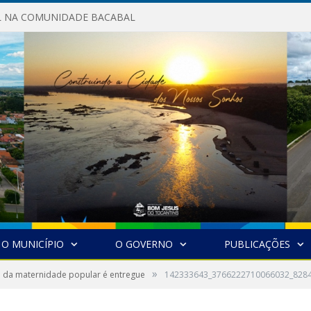
AL NA COMUNIDADE BACABAL
O MUNICÍPIO
O GOVERNO
PUBLICAÇÕES
»
a da maternidade popular é entregue
142333643_3766222710066032_828