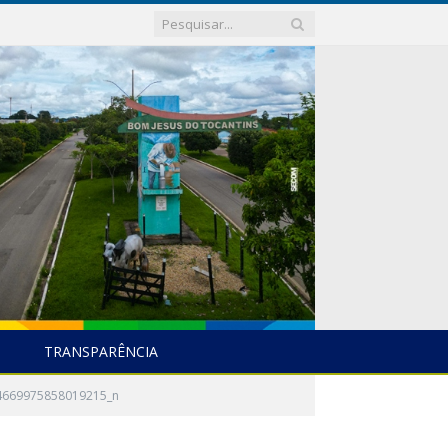
TRANSPARÊNCIA
4669975858019215_n