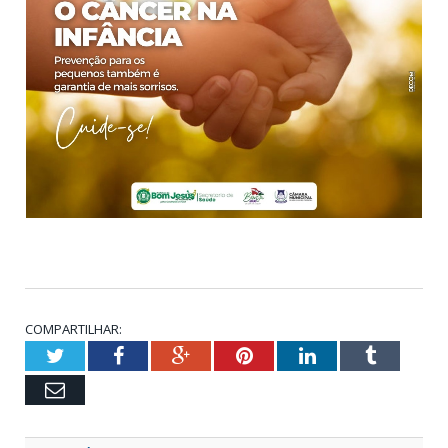
COMPARTILHAR:
Twitter
Facebook
Google+
Pinterest
LinkedIn
Tumblr
Email