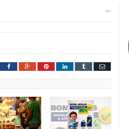
0
tter
Facebook
Google+
Pinterest
LinkedIn
Tumblr
Email