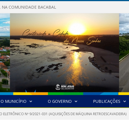
AL NA COMUNIDADE BACABAL
O MUNICÍPIO
O GOVERNO
PUBLICAÇÕES
O ELETRÔNICO Nº 9/2021-031 (AQUISIÇÕES DE MÁQUINA RETROESCAVADEIRA)