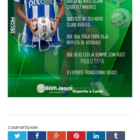
COMPARTILHAR:
Twitter
Facebook
Google+
Pinterest
LinkedIn
Tumblr