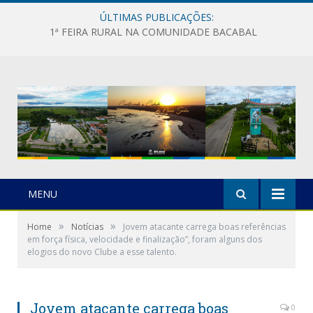
ÚLTIMAS PUBLICAÇÕES:
1ª FEIRA RURAL NA COMUNIDADE BACABAL
MENU
»
»
Home
Notícias
Jovem atacante carrega boas referências
em força física, velocidade e finalização”, foram alguns dos
elogios do novo Clube a esse talento.
Jovem atacante carrega boas
0