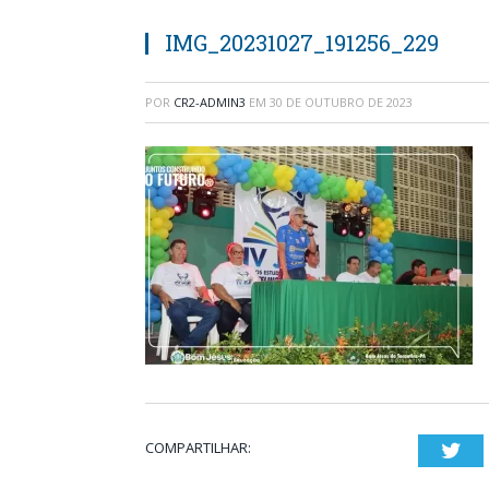
IMG_20231027_191256_229
POR
CR2-ADMIN3
EM
30 DE OUTUBRO DE 2023
COMPARTILHAR:
Twi