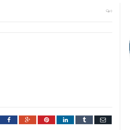
0
tter
Facebook
Google+
Pinterest
LinkedIn
Tumblr
Email