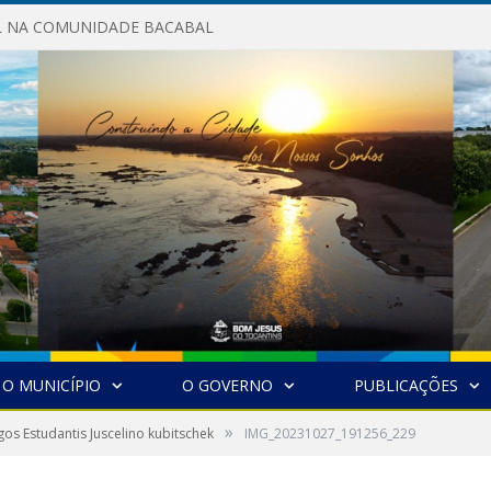
AL NA COMUNIDADE BACABAL
O MUNICÍPIO
O GOVERNO
PUBLICAÇÕES
»
ogos Estudantis Juscelino kubitschek
IMG_20231027_191256_229