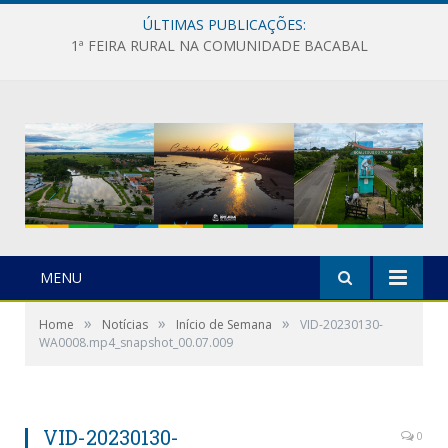
ÚLTIMAS PUBLICAÇÕES:
1ª FEIRA RURAL NA COMUNIDADE BACABAL
MENU
»
»
»
Home
Notícias
Início de Semana
VID-20230130-
WA0008.mp4_snapshot_00.07.009
VID-20230130-
0