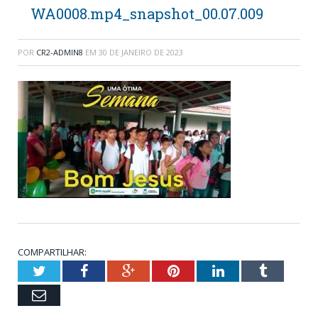
WA0008.mp4_snapshot_00.07.009
POR
CR2-ADMIN8
EM
30 DE JANEIRO DE 2023
COMPARTILHAR:
Twitter
Facebook
Google+
Pinterest
LinkedIn
Tumblr
Email