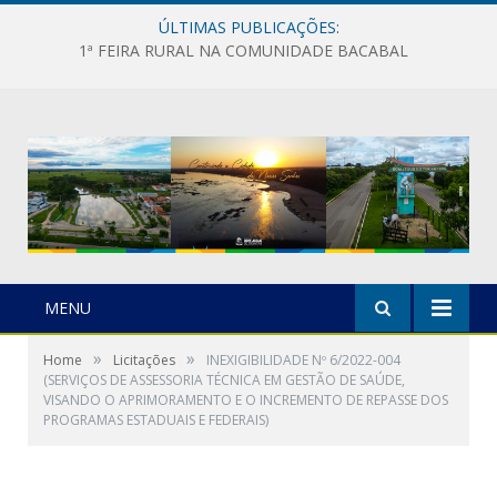
ÚLTIMAS PUBLICAÇÕES:
1ª FEIRA RURAL NA COMUNIDADE BACABAL
MENU
»
»
Home
Licitações
INEXIGIBILIDADE Nº 6/2022-004
(SERVIÇOS DE ASSESSORIA TÉCNICA EM GESTÃO DE SAÚDE,
VISANDO O APRIMORAMENTO E O INCREMENTO DE REPASSE DOS
PROGRAMAS ESTADUAIS E FEDERAIS)