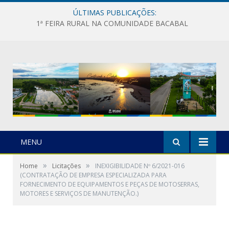
ÚLTIMAS PUBLICAÇÕES:
1ª FEIRA RURAL NA COMUNIDADE BACABAL
MENU
»
»
Home
Licitações
INEXIGIBILIDADE Nº 6/2021-016
(CONTRATAÇÃO DE EMPRESA ESPECIALIZADA PARA
FORNECIMENTO DE EQUIPAMENTOS E PEÇAS DE MOTOSERRAS,
MOTORES E SERVIÇOS DE MANUTENÇÃO.)