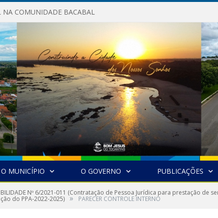
AL NA COMUNIDADE BACABAL
O MUNICÍPIO
O GOVERNO
PUBLICAÇÕES
IBILIDADE Nº 6/2021-011 (Contratação de Pessoa Jurídica para prestação de ser
»
ração do PPA-2022-2025)
PARECER CONTROLE INTERNO