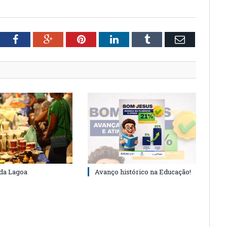
tter
Facebook
Google+
Pinterest
LinkedIn
Tumblr
Email
 da Lagoa
Avanço histórico na Educação!