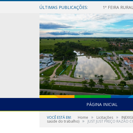
ÚLTIMAS PUBLICAÇÕES:
1ª FEIRA RUR
PÁGINA INICIAL
»
»
VOCÊ ESTÁ EM:
Home
Licitações
INEXIG
»
saúde do trabalho)
JUST JUST PREÇO RAZÃO