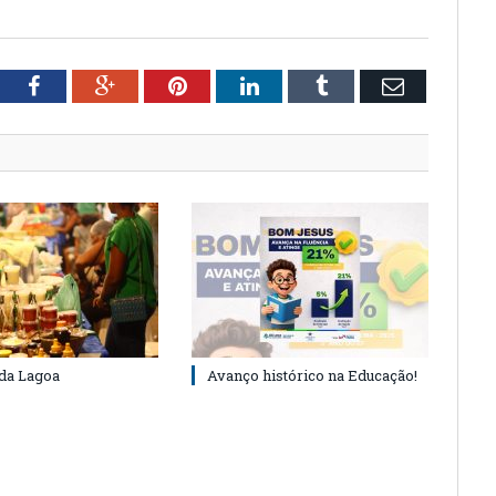
tter
Facebook
Google+
Pinterest
LinkedIn
Tumblr
Email
 da Lagoa
Avanço histórico na Educação!